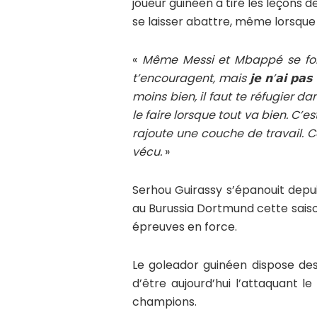
joueur guinéen a tiré les leçons de
se laisser abattre, même lorsque 
«
Même Messi et Mbappé se font
t’encouragent, mais 𝗷𝗲 𝗻’𝗮𝗶 𝗽𝗮𝘀 𝗯
moins bien, il faut te réfugier da
le faire lorsque tout va bien. C’e
rajoute une couche de travail. Ce
vécu.
»
Serhou Guirassy s’épanouit depu
au Burussia Dortmund cette saiso
épreuves en force.
Le goleador guinéen dispose des 
d’être aujourd’hui l’attaquant l
champions.