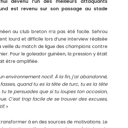
’hui devenu l’un des meilleurs attaquants
mund est revenu sur son passage au stade
inéen au club breton n’a pas été facile. Sehrou
 lourd et difficile lors d’une interview réalisée
la veille du match de ligue des champions contre
rnier. Pour le goleador guinéen, la pression y était
t être amplifiée.
un environnement nocif. À la fin, j’ai abandonné,
 fasses, quand tu es la tête de turc, tu es la tête
, tu te persuades que si tu loupes ton occasion,
que. C’est trop facile de se trouver des excuses,
if.
»
e transformer à en des sources de motivations. Le