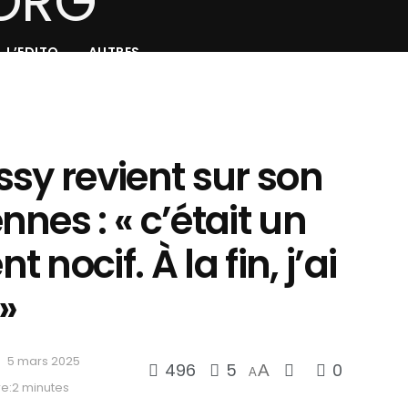
L’EDITO
AUTRES
sy revient sur son
nes : « c’était un
nocif. À la fin, j’ai
»
5 mars 2025
496
5
0
A
A
e:2 minutes