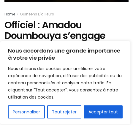
Home
Guinéens D'ailleurs
Officiel : Amadou
Doumbouya s’engage
avec le PFK Dinamo
Nous accordons une grande importance
Samarcande
à votre vie privée
Nous utilisons des cookies pour améliorer votre
Mis en ligne par
AFRICASPORT
A
A
expérience de navigation, diffuser des publicités ou du
8 juillet 2026
Temps de lecture:2 minutes
contenu personnalisés et analyser notre trafic. En
cliquant sur "Tout accepter", vous consentez à notre
utilisation des cookies.
FR
Personnaliser
Tout rejeter
Accepter tout