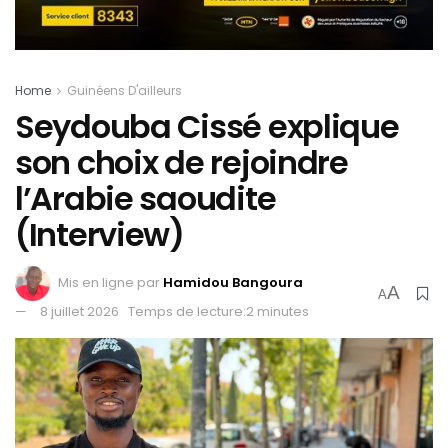
Home
Guinéens D'ailleurs
Seydouba Cissé explique
son choix de rejoindre
l’Arabie saoudite
(Interview)
Mis en ligne par
Hamidou Bangoura
A
A
8 juillet 2026
Temps de lecture:2 minutes