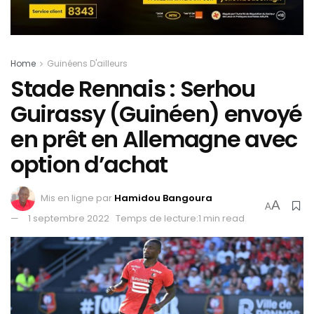
Home
Guinéens D'ailleurs
Stade Rennais : Serhou
Guirassy (Guinéen) envoyé
en prêt en Allemagne avec
option d’achat
Mis en ligne par
Hamidou Bangoura
A
A
1 septembre 2022
Temps de lecture:1 min read