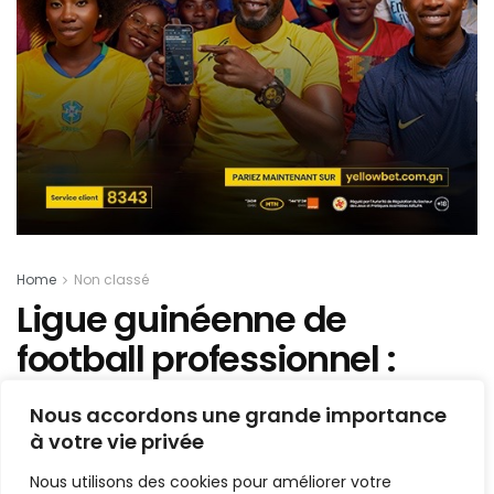
Home
Non classé
Ligue guinéenne de
football professionnel :
démission de deux
Nous accordons une grande importance
employés (copies)
à votre vie privée
Nous utilisons des cookies pour améliorer votre
Mis en ligne par
Hamidou Bangoura