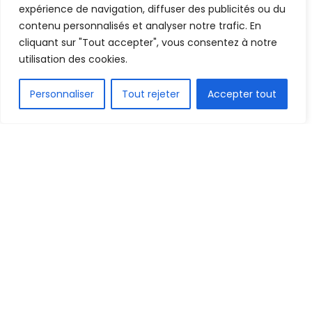
A
A
expérience de navigation, diffuser des publicités ou du
1 septembre 2022
Temps de lecture:1 min read
contenu personnalisés et analyser notre trafic. En
cliquant sur "Tout accepter", vous consentez à notre
utilisation des cookies.
FR
Personnaliser
Tout rejeter
Accepter tout
1.6k
PARTAGE
Mamadou Bobo Barry et Aliou chérif ne sont plus
membres de la cellule de communication de la
Ligue guinéenne de football professionnel. Les
deux désormais anciens travailleurs de la LGFP ont