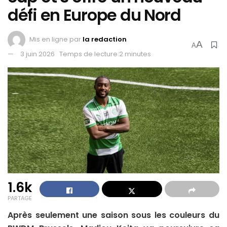
défi en Europe du Nord
Mis en ligne par
la redaction
A
A
3 juin 2026
Temps de lecture:2 minutes
1.6k
PARTAGE
Après seulement une saison sous les couleurs du