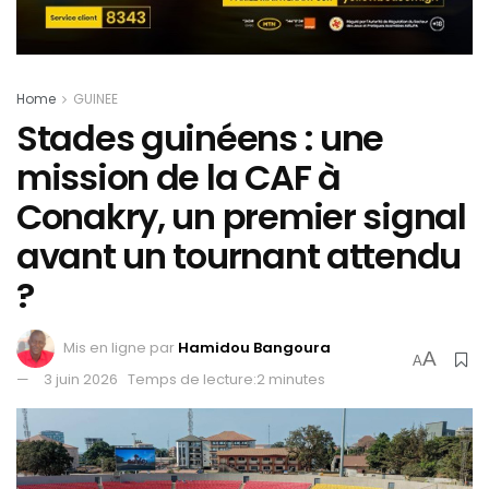
Home
GUINEE
Stades guinéens : une
mission de la CAF à
Conakry, un premier signal
avant un tournant attendu
?
Mis en ligne par
Hamidou Bangoura
A
A
3 juin 2026
Temps de lecture:2 minutes