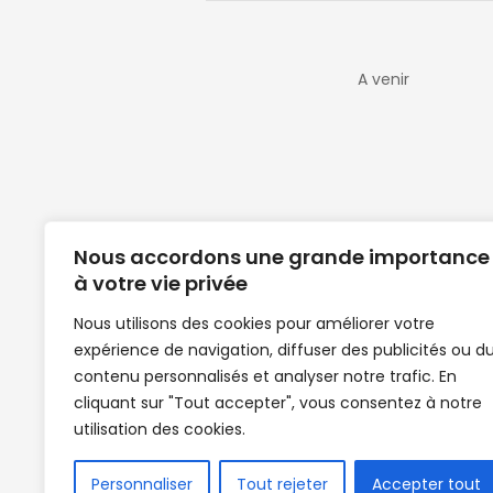
A venir
Nous accordons une grande importance
à votre vie privée
Nous utilisons des cookies pour améliorer votre
expérience de navigation, diffuser des publicités ou d
Clubs de football en Guinée | Footballeurs 
contenu personnalisés et analyser notre trafic. En
de Guinée de football | Mercato | Lions du
cliquant sur "Tout accepter", vous consentez à notre
News | Match en direct | But | Actualité au G
utilisation des cookies.
| Handball Guinee | Match Guinee | Champi
de Guinée | Senegal Equipe | Guinée | Le Se
en direct | Boxe | Sénégal Dakar | La Guin
Personnaliser
Tout rejeter
Accepter tout