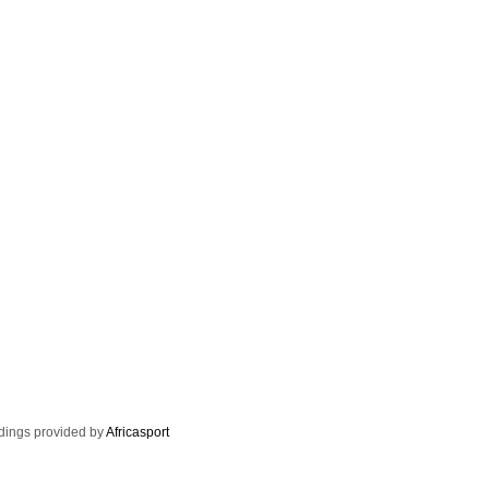
dings provided by
Africasport