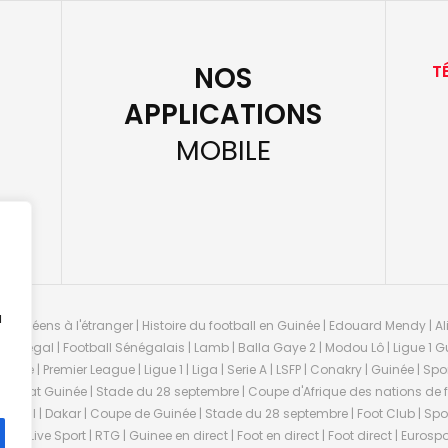
NOS
T
APPLICATIONS
MOBILE
u
guinéens à l'étranger | Histoire du football en Guinée | Edouard Mendy | Ali
 Sénégal | Football Sénégalais | Lamb | Balla Gaye 2 | Modou Lô | Ligue 1 Gu
uinée | Premier League | Ligue 1 | Liga | Serie A | LSFP | Conakry | Guinée | 
onnat Guinée | Stade du 28 septembre | Coupe d'Afrique des nations de fo
negal | Dakar | Coupe de Guinée | Stade du 28 septembre | Foot Club | Sport
ée | Live Sport | RTG | Guinee en direct | Foot en direct | Foot direct | Eurospo