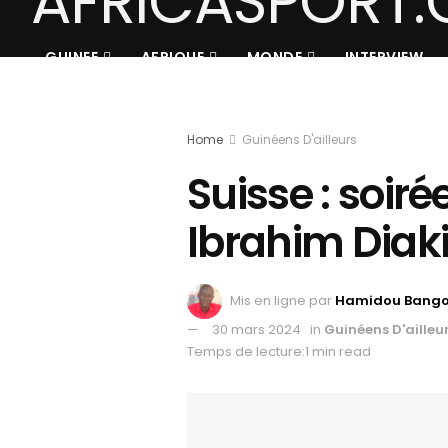
GUINEE
AFRIQUE
MONDE
INTERVIEW
Home
Guinéens D'ailleurs
Suisse : soir
Ibrahim Diaki
Mis en ligne par
Hamidou Bang
30 mars 2024
in
Guinéens D'ailleu
Temps de lecture:1 min read