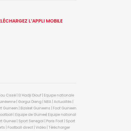
ÉLÉCHARGEZ L’APPLI MOBILE
ou Cissé | El Hadji Diouf | Equipe nationale
inéenne | Gorgui Dieng | NBA | Actualités |
Sport Guineen | Basket Guineens | Foot Guineen
otball | Equipe de Guinee| Equipe national
 Guinee | Sport Senegal | Paris Foot | Sport
rts | Football direct | Vidéo | Télécharger