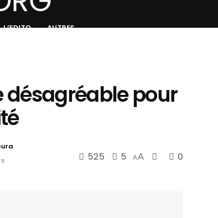
L’EDITO
AUTRES
ée désagréable pour
té
oura
525
5
0
A
A
rs