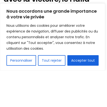
enchaîne, la SAG solide,
Nous accordons une grande importance
Soar s’enfonce
à votre vie privée
Nous utilisons des cookies pour améliorer votre
Mis en ligne par
Hamidou Bangoura
A
A
expérience de navigation, diffuser des publicités ou du
5 février 2025
Temps de lecture:2 minutes
contenu personnalisés et analyser notre trafic. En
cliquant sur "Tout accepter", vous consentez à notre
utilisation des cookies.
FR
Personnaliser
Tout rejeter
Accepter tout
1.5k
PARTAGE