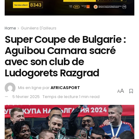
Home
Guinéens D'ailleurs
Super Coupe de Bulgarie :
Aguibou Camara sacré
avec son club de
Ludogorets Razgrad
Mis en ligne par
AFRICASPORT
A
A
5 février 2025
Temps de lecture:1 min read