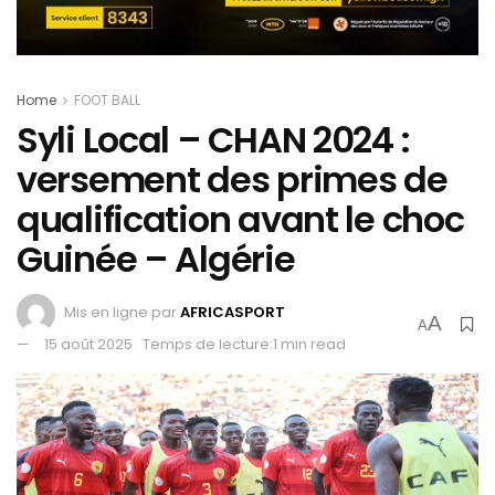
Home
FOOT BALL
Syli Local – CHAN 2024 :
versement des primes de
qualification avant le choc
Guinée – Algérie
Mis en ligne par
AFRICASPORT
A
A
15 août 2025
Temps de lecture:1 min read