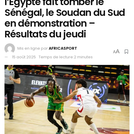
l’Égypte fait tomber le
Sénégal, le Soudan du Sud
en démonstration –
Résultats du jeudi
Mis en ligne par
AFRICASPORT
A
A
15 août 2025
Temps de lecture:2 minutes