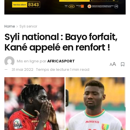
Home
Syli senior
Syli national : Bayo forfait,
Kané appelé en renfort !
Mis en ligne par
AFRICASPORT
A
A
31 mai 2022
Temps de lecture:1 min read