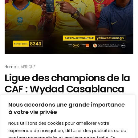
Home
AFRIQUE
Ligue des champions de la
CAF : Wydad Casablanca
remporte l’édition 2021-22 !
Nous accordons une grande importance
à votre vie privée
Mis en ligne par
AFRICASPORT
A
A
Nous utilisons des cookies pour améliorer votre
30 mai 2022
Temps de lecture:1 min read
expérience de navigation, diffuser des publicités ou du