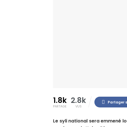
1.8k
2.8k
Partager 
PARTAGE
VUS
Le syli national sera emmené l