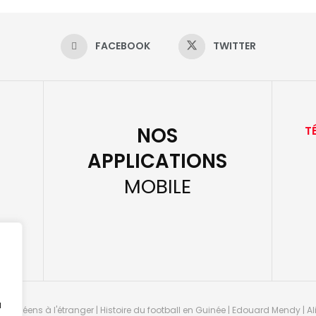
FACEBOOK
TWITTER
NOS
T
APPLICATIONS
MOBILE
u
guinéens à l'étranger | Histoire du football en Guinée | Edouard Mendy | Ali