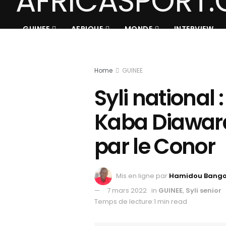
GUINEE
AFRIQUE
MONDE
INTERVIEW
Home
GUINEE
Syli national :
Kaba Diawara
par le Conor
Mis en ligne par
Hamidou Bang
7 mars 2022
in
GUINEE
,
Syli senior
Temps de lecture:1 min read