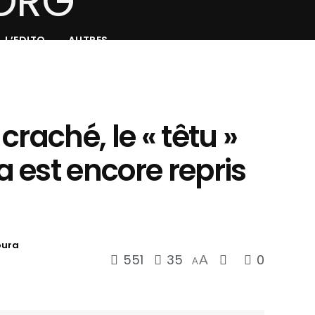
L’EDITO
AUTRES
 craché, le « têtu »
 est encore repris
oura
551
35
0
A
A