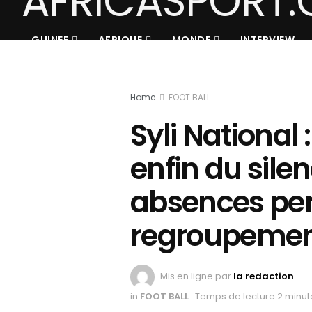
GUINEE
AFRIQUE
MONDE
INTERVIEW
Home
FOOT BALL
Syli National 
enfin du silen
absences per
regroupemen
Mis en ligne par
la redaction
in
FOOT BALL
Temps de lecture:2 minut