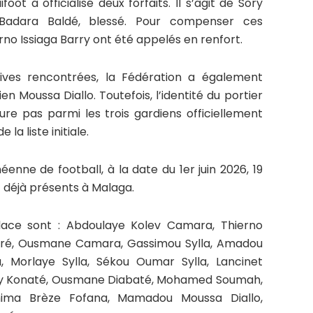
ot a officialisé deux forfaits. Il s’agit de Sory
u Badara Baldé, blessé. Pour compenser ces
no Issiaga Barry ont été appelés en renfort.
atives rencontrées, la Fédération a également
 Moussa Diallo. Toutefois, l’identité du portier
ure pas parmi les trois gardiens officiellement
la liste initiale.
éenne de football, à la date du 1er juin 2026, 19
 déjà présents à Malaga.
place sont : Abdoulaye Kolev Camara, Thierno
aoré, Ousmane Camara, Gassimou Sylla, Amadou
, Morlaye Sylla, Sékou Oumar Sylla, Lancinet
y Konaté, Ousmane Diabaté, Mohamed Soumah,
hima Brèze Fofana, Mamadou Moussa Diallo,