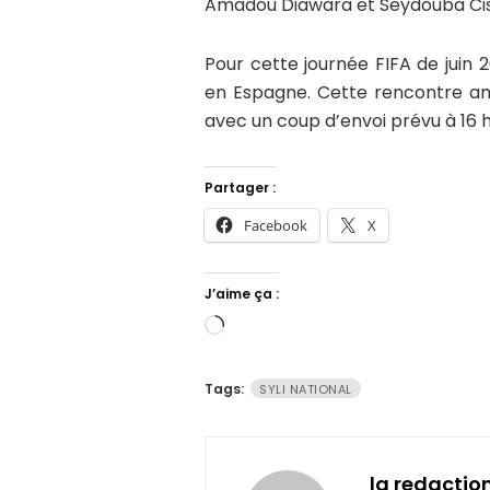
Amadou Diawara et Seydouba Cis
Pour cette journée FIFA de juin 20
en Espagne. Cette rencontre am
avec un coup d’envoi prévu à 16 
Partager :
Facebook
X
J’aime ça :
Chargement…
Tags:
SYLI NATIONAL
la redactio