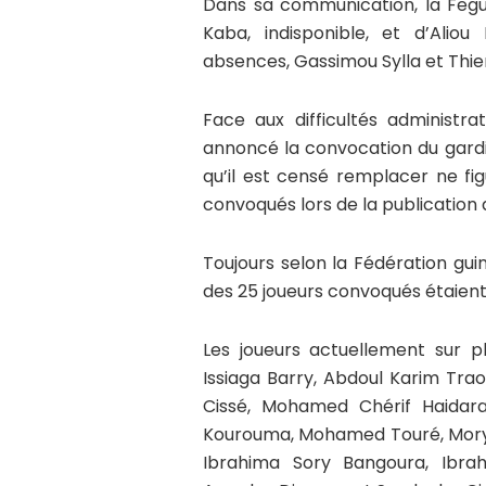
Dans sa communication, la Feguifo
Kaba, indisponible, et d’Alio
absences, Gassimou Sylla et Thier
Face aux difficultés administr
annoncé la convocation du gardien
qu’il est censé remplacer ne fig
convoqués lors de la publication de 
Toujours selon la Fédération guin
des 25 joueurs convoqués étaient
Les joueurs actuellement sur 
Issiaga Barry, Abdoul Karim Tr
Cissé, Mohamed Chérif Haidara
Kourouma, Mohamed Touré, Mor
Ibrahima Sory Bangoura, Ibra