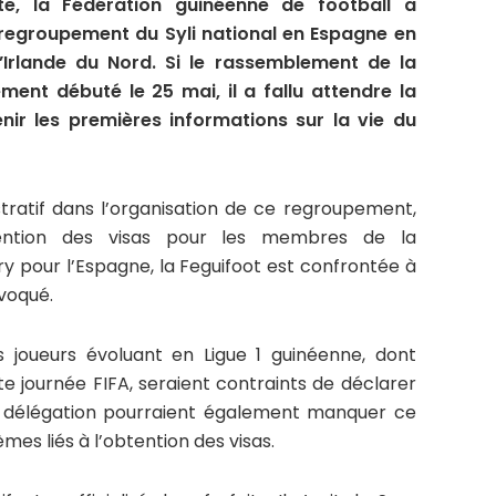
nte, la Fédération guinéenne de football a
regroupement du Syli national en Espagne en
Irlande du Nord. Si le rassemblement de la
ement débuté le 25 mai, il a fallu attendre la
enir les premières informations sur la vie du
stratif dans l’organisation de ce regroupement,
ention des visas pour les membres de la
y pour l’Espagne, la Feguifoot est confrontée à
nvoqué.
is joueurs évoluant en Ligue 1 guinéenne, dont
e journée FIFA, seraient contraints de déclarer
a délégation pourraient également manquer ce
es liés à l’obtention des visas.