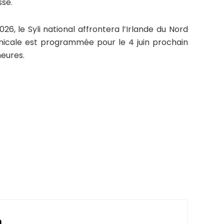
sé.
26, le Syli national affrontera l’Irlande du Nord
icale est programmée pour le 4 juin prochain
heures.
n