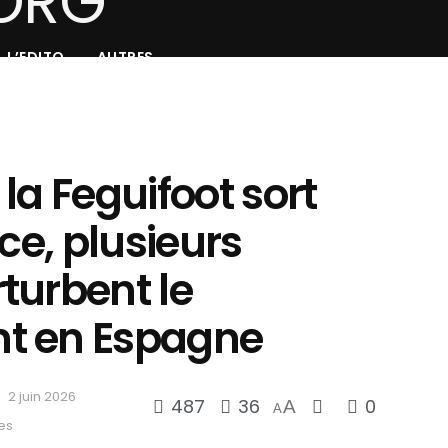
L’EDITO
AUTRES
: la Feguifoot sort
ce, plusieurs
turbent le
t en Espagne
2 juin 2026
487
36
0
A
A
es