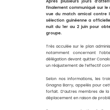
Après plusieurs jours d’atte
finalement communiqué sur le 
vue du match amical contre l’
sélection guinéenne a officiell
nuit du 1er au 2 juin pour obt
groupe.
Très acculée sur le plan admini
notamment concernant l’obt
délégation devant quitter Conakr
un réajustement de l’effectif co
Selon nos informations, les tro
Gnagna Barry, appelés pour cett
forfait. D’autres membres de l
déplacement en raison de problèm