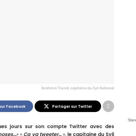
Ibrahima Traoré, capitaine du Syli National
sur Facebook
Partager sur Twitter
Stan
ues jours sur son compte Twitter avec des
choses…
» «
Ça va tweeter…
»,
le capitaine du Syli