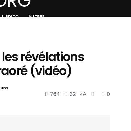
L’EDITO
AUTRES
: les révélations
raoré (vidéo)
oura
764
32
0
A
A