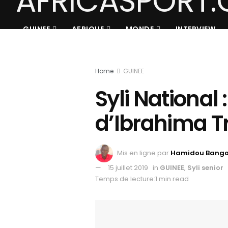
GUINEE
AFRIQUE
MONDE
INTERVIEW
Home
GUINEE
Syli National 
d’Ibrahima T
Mis en ligne par
Hamidou Bang
15 juillet 2019
in
GUINEE
,
Syli senior
Temps de lecture:1 min read