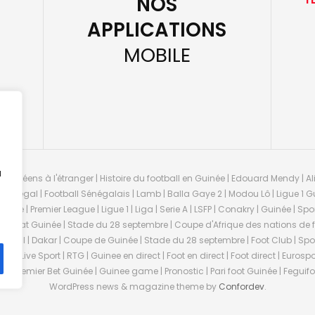
NOS
APPLICATIONS
MOBILE
u
guinéens à l'étranger | Histoire du football en Guinée | Edouard Mendy | Ali
 Sénégal | Football Sénégalais | Lamb | Balla Gaye 2 | Modou Lô | Ligue 1 Gu
uinée | Premier League | Ligue 1 | Liga | Serie A | LSFP | Conakry | Guinée | 
onnat Guinée | Stade du 28 septembre | Coupe d'Afrique des nations de fo
negal | Dakar | Coupe de Guinée | Stade du 28 septembre | Foot Club | Sport
ée | Live Sport | RTG | Guinee en direct | Foot en direct | Foot direct | Eurospo
ns | Premier Bet Guinée | Guinee game | Pronostic | Pari foot Guinée | Fegu
WordPress news & magazine theme by
Confordev
.