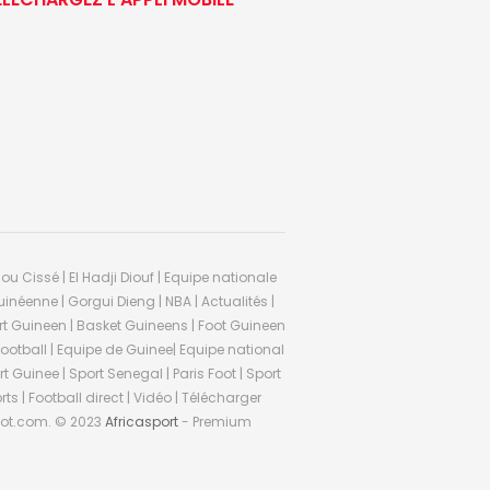
ou Cissé | El Hadji Diouf | Equipe nationale
inéenne | Gorgui Dieng | NBA | Actualités |
Sport Guineen | Basket Guineens | Foot Guineen
otball | Equipe de Guinee| Equipe national
 Guinee | Sport Senegal | Paris Foot | Sport
rts | Football direct | Vidéo | Télécharger
ifoot.com. © 2023
Africasport
- Premium