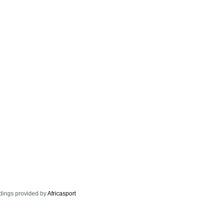
dings provided by
Africasport