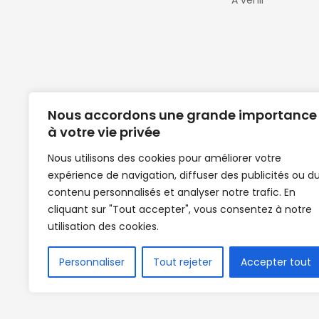
A venir
Nous accordons une grande importance
à votre vie privée
Nous utilisons des cookies pour améliorer votre
expérience de navigation, diffuser des publicités ou d
Clubs de football en Guinée | Footballeurs 
contenu personnalisés et analyser notre trafic. En
de Guinée de football | Mercato | Lions du
cliquant sur "Tout accepter", vous consentez à notre
News | Match en direct | But | Actualité au G
utilisation des cookies.
| Handball Guinee | Match Guinee | Champi
de Guinée | Senegal Equipe | Guinée | Le Se
en direct | Boxe | Sénégal Dakar | La Guin
Personnaliser
Tout rejeter
Accepter tout
Africasport | Clubs de football guinée