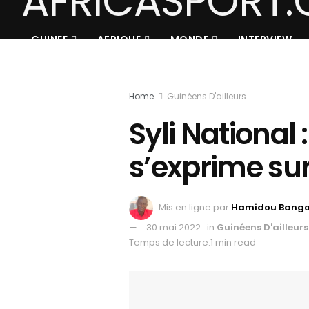
GUINEE
AFRIQUE
MONDE
INTERVIEW
Home
Guinéens D'ailleurs
Syli Nationa
s’exprime su
Mis en ligne par
Hamidou Bang
30 mai 2022
in
Guinéens D'ailleurs
Temps de lecture:1 min read