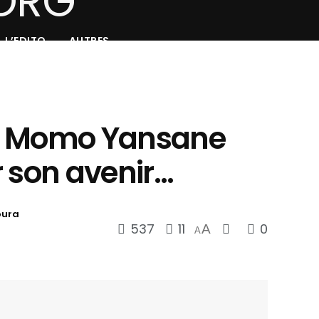
L’EDITO
AUTRES
l : Momo Yansane
r son avenir…
oura
537
11
0
A
A