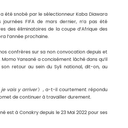
ui a été snobé par le sélectionneur Kaba Diawara
s journées FIFA de mars dernier, n’a pas été
s des éliminatoires de la coupe d’Afrique des
tera l’année prochaine.
os confrères sur sa non convocation depuis et
e, Momo Yansané a concisément lâché dans qu’il
 son retour au sein du Syli national, dit-on, au
 je vais y arriver
》, a-t-il courtement répondu
romet de continuer à travailler durement.
né est à Conakry depuis le 23 Mai 2022 pour ses