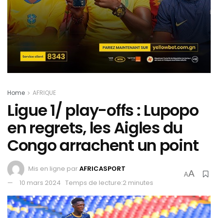
Home
AFRIQUE
Ligue 1/ play-offs : Lupopo
en regrets, les Aigles du
Congo arrachent un point
Mis en ligne par
AFRICASPORT
A
A
10 mars 2024
Temps de lecture:2 minutes