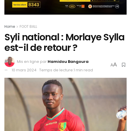
Home
FOOT BALL
Syli national : Morlaye Sylla
est-il de retour ?
Mis en ligne par
Hamidou Bangoura
A
A
10 mars 2024
Temps de lecture:1 min read