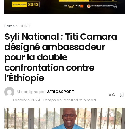
Home
GUINEE
Syli National : Titi Camara
désigné ambassadeur
pour la double
confrontation contre
l’Éthiopie
Mis en ligne par
AFRICASPORT
A
A
9 octobre 2024
Temps de lecture:1 min read