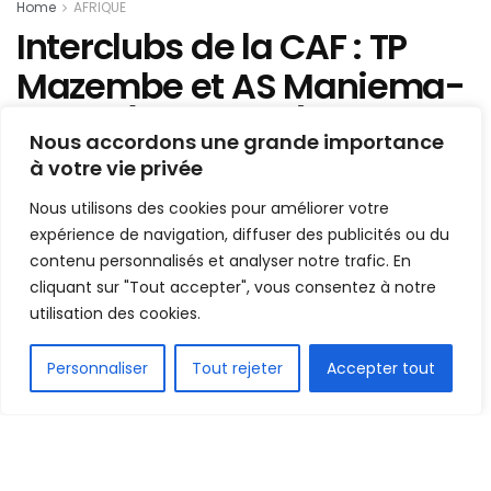
Home
AFRIQUE
Interclubs de la CAF : TP
Mazembe et AS Maniema-
Union (RD Congo)
Nous accordons une grande importance
connaissent leurs
à votre vie privée
adversaires
Nous utilisons des cookies pour améliorer votre
expérience de navigation, diffuser des publicités ou du
Mis en ligne par
AFRICASPORT
contenu personnalisés et analyser notre trafic. En
A
A
cliquant sur "Tout accepter", vous consentez à notre
8 octobre 2024
Temps de lecture:2 minutes
utilisation des cookies.
FR
Personnaliser
Tout rejeter
Accepter tout