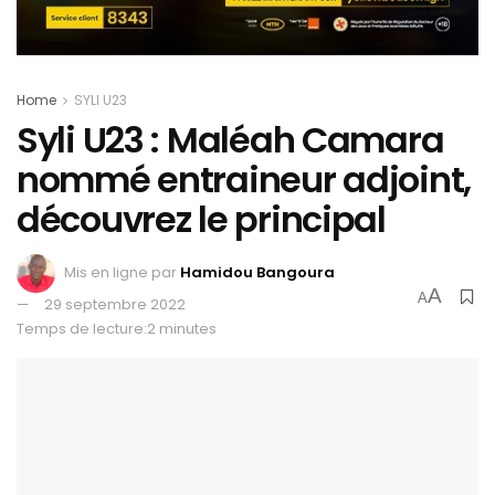
Home
SYLI U23
Syli U23 : Maléah Camara
nommé entraineur adjoint,
découvrez le principal
Mis en ligne par
Hamidou Bangoura
A
A
29 septembre 2022
Temps de lecture:2 minutes