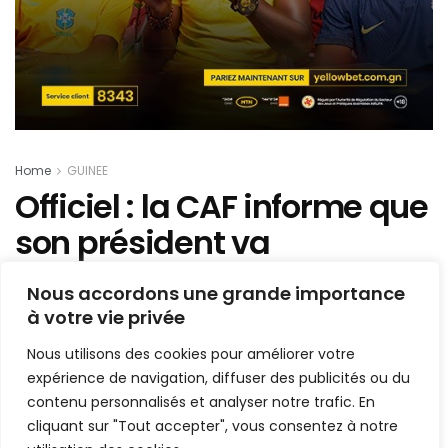
Home
GUINEE
Officiel : la CAF informe que
son président va
rencontrer colonel Mamadi
Nous accordons une grande importance
Doumbouya ce vendredi à
à votre vie privée
Conakry
Nous utilisons des cookies pour améliorer votre
expérience de navigation, diffuser des publicités ou du
Mis en ligne par
AFRICASPORT
contenu personnalisés et analyser notre trafic. En
A
A
cliquant sur "Tout accepter", vous consentez à notre
29 septembre 2022