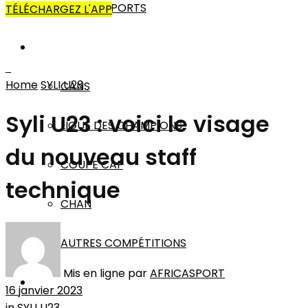
AUTRES SPORTS
TÉLÉCHARGEZ L'APP
AFRIQUE
Home
SYLI U23
CANS
Syli U23 : voici le visage
LIGUE DES CHAMPIONS
du nouveau staff
COUPE CAF
technique
CHAN
AUTRES COMPÉTITIONS
Mis en ligne par
AFRICASPORT
MONDE
16 janvier 2023
in
SYLI U23