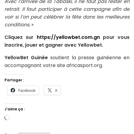
Avec l’arrivée de la Tabaski, il ne faut pas rester en
retrait. Il faut participer à cette campagne afin de
voir si l’on peut célébrer la fête dans les meilleures
conditions.
»
Cliquez sur
https://yellowbet.com.gn
pour vous
inscrire, jouer et gagner avec Yellowbet.
YellowBet Guinée
soutient la presse guinéenne en
accompagnant votre site africasport.org.
Partager :
Facebook
X
J’aime ça :
Chargement…