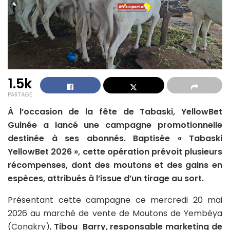
1.5k
PARTAGE
À l’occasion de la fête de Tabaski, YellowBet
Guinée a lancé une campagne promotionnelle
destinée à ses abonnés. Baptisée « Tabaski
YellowBet 2026 », cette opération prévoit plusieurs
récompenses, dont des moutons et des gains en
espèces, attribués à l’issue d’un tirage au sort.
Présentant cette campagne ce mercredi 20 mai
2026 au marché de vente de Moutons de Yembéya
(Conakry),
Tibou Barry, responsable marketing de