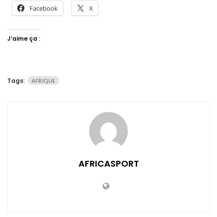
Facebook
X
J’aime ça :
Tags:
AFRIQUE
AFRICASPORT