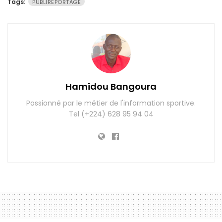
Tags:
PUBLIREPORTAGE
Hamidou Bangoura
Passionné par le métier de l'information sportive.
Tel (+224) 628 95 94 04