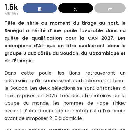
1.5k
PARTAGE
Tête de série au moment du tirage au sort, le
Sénégal a hérité d’une poule favorable dans sa
quête de qualification pour la CAN 2027. Les
champions d’Afrique en titre évolueront dans le
groupe J aux côtés du Soudan, du Mozambique et
de l’Éthiopie.
Dans cette poule, les Lions retrouveront un
adversaire qu’ils connaissent particulièrement bien :
le Soudan. Les deux sélections se sont affrontées à
trois reprises en 2025. Lors des éliminatoires de la
Coupe du monde, les hommes de Pape Thiaw
avaient d’abord concédé un match nul à l’extérieur
avant de s’imposer 2-0 à domicile.