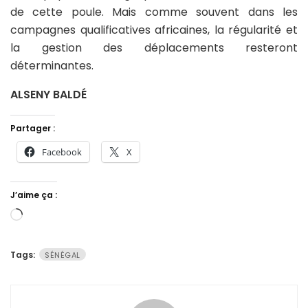
de cette poule. Mais comme souvent dans les
campagnes qualificatives africaines, la régularité et
la gestion des déplacements resteront
déterminantes.
ALSENY BALDÉ
Partager :
Facebook
X
J’aime ça :
Chargement…
Tags:
SÉNÉGAL