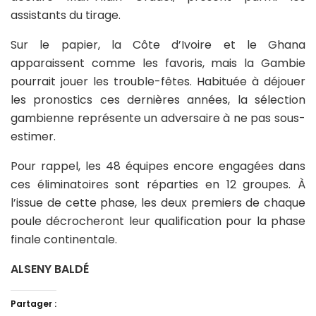
assistants du tirage.
Sur le papier, la Côte d’Ivoire et le Ghana
apparaissent comme les favoris, mais la Gambie
pourrait jouer les trouble-fêtes. Habituée à déjouer
les pronostics ces dernières années, la sélection
gambienne représente un adversaire à ne pas sous-
estimer.
Pour rappel, les 48 équipes encore engagées dans
ces éliminatoires sont réparties en 12 groupes. À
l’issue de cette phase, les deux premiers de chaque
poule décrocheront leur qualification pour la phase
finale continentale.
ALSENY BALDÉ
Partager :