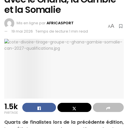
et la Somalie
Mis en ligne par
AFRICASPORT
A
A
19 mai 2026
Temps de lecture:1 min read
1.5k
PARTAGE
Quarts de finalistes lors de la précédente édition,