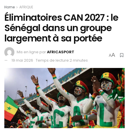
Home
AFRIQUE
Éliminatoires CAN 2027 : le
Sénégal dans un groupe
largement à sa portée
Mis en ligne par
AFRICASPORT
A
A
19 mai 2026
Temps de lecture:2 minutes