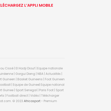
ÉLÉCHARGEZ L’APPLI MOBILE
ou Cissé | El Hadji Diouf | Equipe nationale
inéenne | Gorgui Dieng | NBA | Actualités |
Sport Guineen | Basket Guineens | Foot Guineen
otball | Equipe de Guinee| Equipe national
 Guinee | Sport Senegal | Paris Foot | Sport
rts | Football direct | Vidéo | Télécharger
ifoot.com. © 2023
Africasport
- Premium