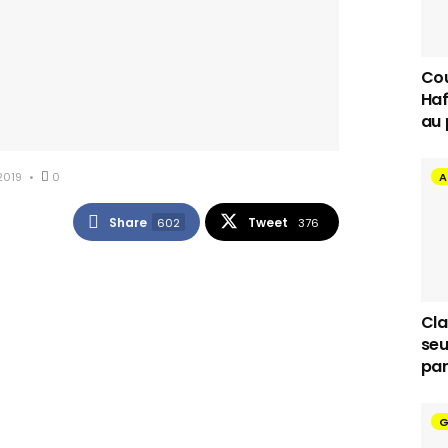
Cou
Haf
au 
2019
0
A
Share
Tweet
602
376
Cla
seu
par
G