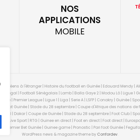
NOS
T
APPLICATIONS
MOBILE
u
guinéens à l'étranger | Histoire du football en Guinée | Edouard Mendy | Ali
 Sénégal | Football Sénégalais | Lamb | Balla Gaye 2 | Modou Lô | Ligue 1 Gu
uinée | Premier League | Ligue 1 | Liga | Serie A | LSFP | Conakry | Guinée | 
onnat Guinée | Stade du 28 septembre | Coupe d'Afrique des nations de fo
negal | Dakar | Coupe de Guinée | Stade du 28 septembre | Foot Club | Sport
ée | Live Sport | RTG | Guinee en direct | Foot en direct | Foot direct | Eurospo
ns | Premier Bet Guinée | Guinee game | Pronostic | Pari foot Guinée | Fegu
WordPress news & magazine theme by
Confordev
.