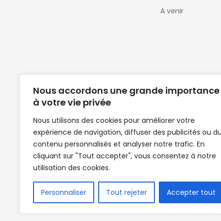
A venir
Nous accordons une grande importance
à votre vie privée
Nous utilisons des cookies pour améliorer votre
expérience de navigation, diffuser des publicités ou d
Clubs de football en Guinée | Footballeurs 
contenu personnalisés et analyser notre trafic. En
de Guinée de football | Mercato | Lions du
cliquant sur "Tout accepter", vous consentez à notre
News | Match en direct | But | Actualité au G
utilisation des cookies.
| Handball Guinee | Match Guinee | Champi
de Guinée | Senegal Equipe | Guinée | Le Se
en direct | Boxe | Sénégal Dakar | La Guin
Personnaliser
Tout rejeter
Accepter tout
Africasport | Clubs de football guinée