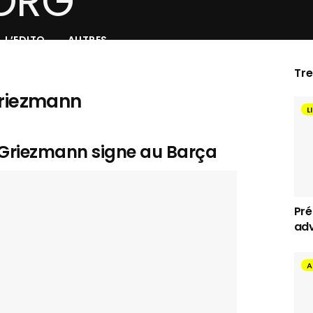
L’EDITO
AUTRES
Tr
Griezmann
L
ne Griezmann signe au Barça
Pré
adv
A