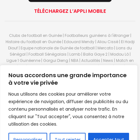
TÉLÉCHARGEZ L’APPLI MOBILE
Clubs de football en Guinée | Footballeurs guinéens à l'étranger |
Histoire du football en Guinée | Edouard Mendy | Aliou Cissé | El Hadji
Diouf | Equipe nationale de Guinée de football | Mercato | Lions du
Sénégal | Football Sénégalais | Lamb | Balla Gaye 2 | Modou Lô |
Ligue 1 Guinéenne | Gorgui Dieng | NBA | Actualités | News | Match en
direct | But | Actualité au Guinée | Premier League | Ligue 1 | Liga | Serie
A | LSFP | Conakry | Guinée | Sport Guineen | Basket Guineens | Foot
Nous accordons une grande importance
Guineen | Handball Guinee | Match Guinee | Championnat Guinée |
à votre vie privée
Stade du 28 septembre | Coupe d'Afrique des nations de football |
Equipe de Guinee| Equipe national de Guinée | Senegal Equipe |
Nous utilisons des cookies pour améliorer votre
Guinée | Le Senegal | Dakar | Coupe de Guinée | Stade du 28
expérience de navigation, diffuser des publicités ou du
septembre | Foot Club | Sport Guinee | Sport Senegal | Paris Foot |
contenu personnalisés et analyser notre trafic. En
Sport en direct | Boxe | Sénégal Dakar | La Guinée | Live Sport | RTG |
cliquant sur "Tout accepter", vous consentez à notre
Guinee en direct | Foot en direct | Foot direct | Eurosports | Football
direct | Vidéo | Télécharger Africasport | Clubs de football guinéens |
utilisation des cookies.
Premier Bet Guinée | Guinee game | Pronostic | Pari foot Guinée |
Feguifoot.com. © 2023
Africasport
- Premium WordPress news &
FR
Personnaliser
Tout rejeter
Accepter tout