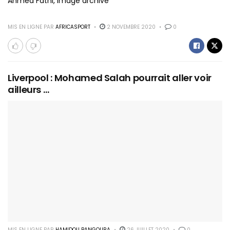
Ahmed Fathi, image archive
MIS EN LIGNE PAR
AFRICASPORT
2 NOVEMBRE 2020
0
Liverpool : Mohamed Salah pourrait aller voir
ailleurs …
MIS EN LIGNE PAR
HAMIDOU BANGOURA
26 JUILLET 2020
0