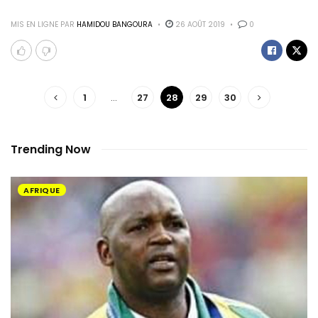
MIS EN LIGNE PAR
HAMIDOU BANGOURA
26 AOÛT 2019
0
1
…
27
28
29
30
Trending Now
AFRIQUE