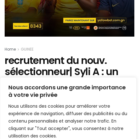
Home
GUINEE
recrutement du nouv.
sélectionneur| Syli A : un
autre postulant auditionné,
Nous accordons une grande importance
ce jeudi !
à votre vie privée
Nous utilisons des cookies pour améliorer votre
Mis en ligne par
Hamidou Bangoura
expérience de navigation, diffuser des publicités ou du
A
A
12 septembre 2019
contenu personnalisés et analyser notre trafic. En
Temps de lecture:1 min read
cliquant sur "Tout accepter", vous consentez à notre
utilisation des cookies.