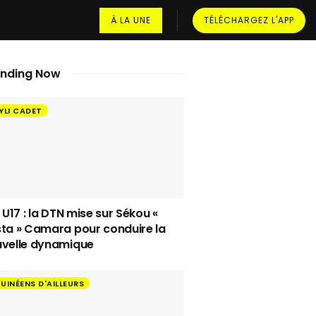
À LA UNE
TÉLÉCHARGEZ L'APP
ending Now
YLI CADET
i U17 : la DTN mise sur Sékou «
ta » Camara pour conduire la
velle dynamique
UINÉENS D'AILLEURS