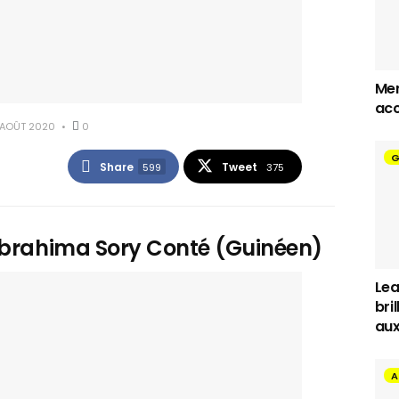
Mer
acc
AOÛT 2020
0
G
Share
Tweet
599
375
 Ibrahima Sory Conté (Guinéen)
Lea
bri
aux
A