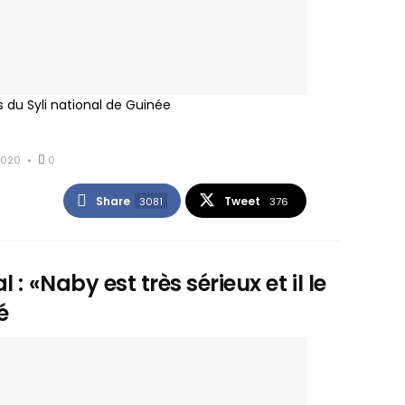
s du Syli national de Guinée
 2020
0
Share
Tweet
3081
376
 : «Naby est très sérieux et il le
é