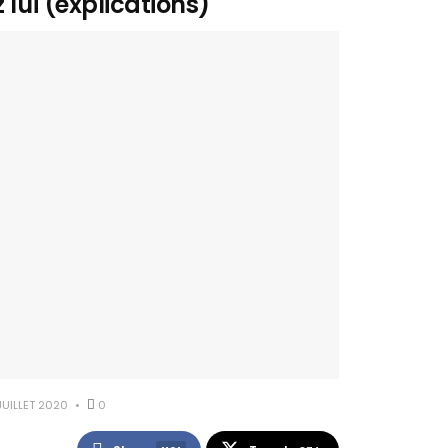
 lui (explications)
JUILLET 2020
0