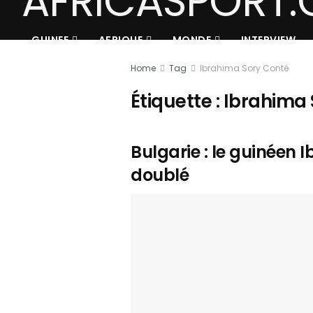
GUINEE
AFRIQUE
MONDE
INTERVIEW
Home
Tag
Ibrahima Sory Conté
Étiquette :
Ibrahima 
Bulgarie : le guinéen
doublé