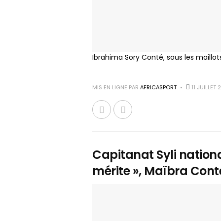
Ibrahima Sory Conté, sous les maillot
MIS EN LIGNE PAR
AFRICASPORT
11 JUILLET
Capitanat Syli national
mérite », Maïbra Cont