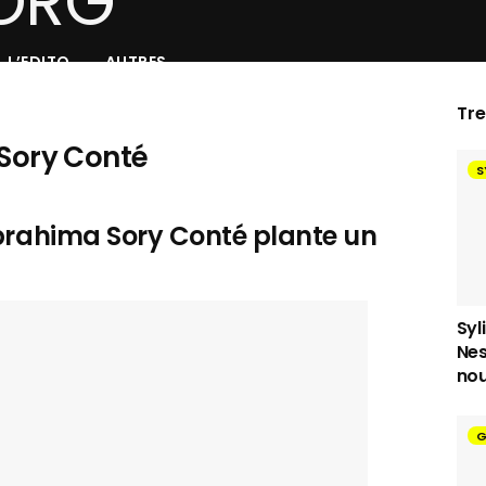
L’EDITO
AUTRES
Tr
Sory Conté
S
 Ibrahima Sory Conté plante un
Syl
Nes
nou
G