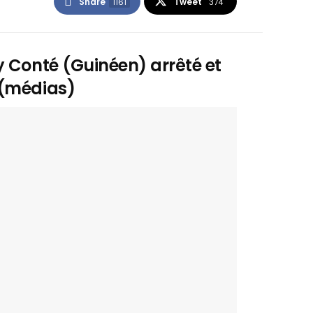
Share
Tweet
1161
374
y Conté (Guinéen) arrêté et
 (médias)