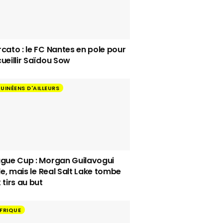
cato : le FC Nantes en pole pour
ueillir Saïdou Sow
UINÉENS D'AILLEURS
gue Cup : Morgan Guilavogui
lle, mais le Real Salt Lake tombe
 tirs au but
FRIQUE