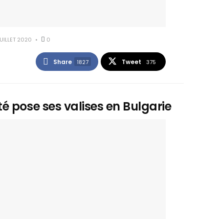
UILLET 2020
0
Share
Tweet
1827
375
é pose ses valises en Bulgarie