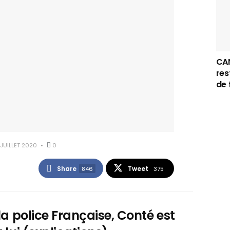
CAN
res
de 
JUILLET 2020
0
Share
Tweet
846
375
 la police Française, Conté est