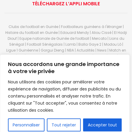
TÉLÉCHARGEZ L’APPLI MOBILE
Clubs de football en Guinée | Footballeurs guinéens à l'étranger |
Histoire du football en Guinée | Edouard Mendy | Aliou Cissé | El Hadji
Diouf | Equipe nationale de Guinée de football | Mercato | Lions du
Sénégal | Football Sénégalais | Lamb | Balla Gaye 2 | Modou Lô |
Ligue 1 Guinéenne | Gorgui Dieng | NBA | Actualités | News | Match en
direct | But | Actualité au Guinée | Premier League | Ligue 1 | Liga | Serie
A | LSFP | Conakry | Guinée | Sport Guineen | Basket Guineens | Foot
Nous accordons une grande importance
Guineen | Handball Guinee | Match Guinee | Championnat Guinée |
à votre vie privée
Stade du 28 septembre | Coupe d'Afrique des nations de football |
Equipe de Guinee| Equipe national de Guinée | Senegal Equipe |
Nous utilisons des cookies pour améliorer votre
Guinée | Le Senegal | Dakar | Coupe de Guinée | Stade du 28
expérience de navigation, diffuser des publicités ou du
septembre | Foot Club | Sport Guinee | Sport Senegal | Paris Foot |
contenu personnalisés et analyser notre trafic. En
Sport en direct | Boxe | Sénégal Dakar | La Guinée | Live Sport | RTG |
cliquant sur "Tout accepter", vous consentez à notre
Guinee en direct | Foot en direct | Foot direct | Eurosports | Football
direct | Vidéo | Télécharger Africasport | Clubs de football guinéens |
utilisation des cookies.
Premier Bet Guinée | Guinee game | Pronostic | Pari foot Guinée |
Feguifoot.com. © 2023
Africasport
- Premium WordPress news &
FR
Personnaliser
Tout rejeter
Accepter tout
magazine theme by
Confordev
.