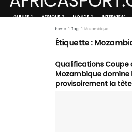
GUINEE
AFRIQUE
MONDE
INTERVIEW
Home
Tag
Mozambique
Étiquette :
Mozambi
Qualifications Coupe 
Mozambique domine l
provisoirement la têt