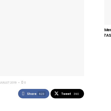
Mer
l’A
JUILLET 2019
0
Share
Tweet
623
390