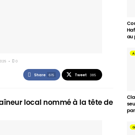
Cou
Haf
au 
A
025
0
Share
Tweet
615
385
Cla
aîneur local nommé à la tête de
seu
par
G