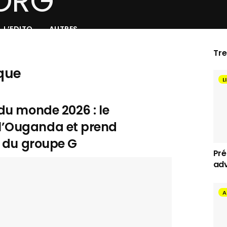
L’EDITO
AUTRES
Tr
que
L
du monde 2026 : le
’Ouganda et prend
e du groupe G
Pré
adv
A