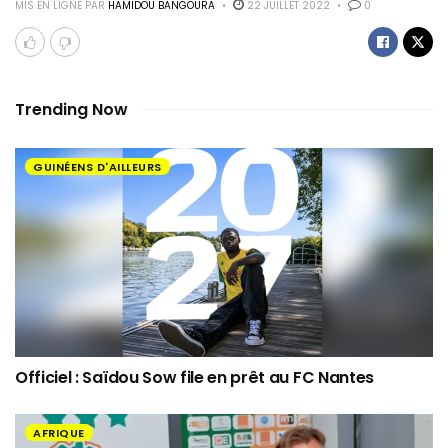
MIS EN LIGNE PAR
HAMIDOU BANGOURA
22 JUILLET 2022
0
Trending Now
GUINÉENS D'AILLEURS
Officiel : Saïdou Sow file en prêt au FC Nantes
AFRIQUE