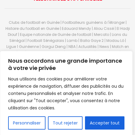
Clubs de football en Guinée | Footballeurs guinéens à l'étranger |
Histoire du football en Guinée | Edouard Mendy | Aliou Cissé | El Hadji
Diouf | Equipe nationale de Guinée de football | Mercato | Lions du
Sénégal | Football Sénégalais | Lamb | Balla Gaye 2 | Modou Lô |
Ligue 1 Guinéenne | Gorgui Dieng | NBA | Actualités | News | Match en
direct | But | Actualité au Guinée | Premier League | Ligue 1 | Liga | Serie
A | LSFP | Conakry | Guinée | Sport Guineen | Basket Guineens | Foot
Nous accordons une grande importance
Guineen | Handball Guinee | Match Guinee | Championnat Guinée |
à votre vie privée
Stade du 28 septembre | Coupe d'Afrique des nations de football |
Equipe de Guinee| Equipe national de Guinée | Senegal Equipe |
Nous utilisons des cookies pour améliorer votre
Guinée | Le Senegal | Dakar | Coupe de Guinée | Stade du 28
expérience de navigation, diffuser des publicités ou du
septembre | Foot Club | Sport Guinee | Sport Senegal | Paris Foot |
contenu personnalisés et analyser notre trafic. En
Sport en direct | Boxe | Sénégal Dakar | La Guinée | Live Sport | RTG |
cliquant sur "Tout accepter", vous consentez à notre
Guinee en direct | Foot en direct | Foot direct | Eurosports | Football
direct | Vidéo | Télécharger Africasport | Clubs de football guinéens |
utilisation des cookies.
Premier Bet Guinée | Guinee game | Pronostic | Pari foot Guinée |
Feguifoot.com. © 2023
Africasport
- Premium WordPress news &
FR
Personnaliser
Tout rejeter
Accepter tout
magazine theme by
Confordev
.