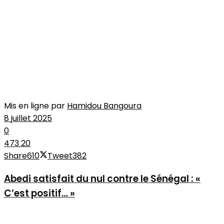
Mis en ligne par
Hamidou Bangoura
8 juillet 2025
0
473
20
Share
610
Tweet
382
Abedi satisfait du nul contre le Sénégal : «
C’est positif… »