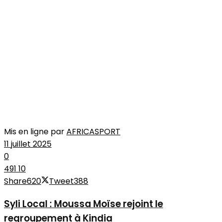
Mis en ligne par
AFRICASPORT
11 juillet 2025
0
491
10
Share
620
Tweet
388
Syli Local : Moussa Moïse rejoint le
regroupement à Kindia