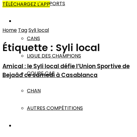
AUTRES SPORTS
TÉLÉCHARGEZ L'APP
AFRIQUE
Home
Tag
Syli local
CANS
Étiquette :
Syli local
LIGUE DES CHAMPIONS
Amical : le Syli local défie l’Union Sportive de
COUPE CAF
Bejaâd ce samedi à Casablanca
CHAN
AUTRES COMPÉTITIONS
MONDE