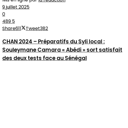
9 juillet 2025
0
489
5
Share
611
Tweet
382
CHAN 2024 – Préparatifs du Syli local :
Souleymane Camara « Abédi » sort satisfait
des deux tests face au Sénégal