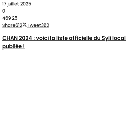
17 juillet 2025
0
469
25
Share
612
Tweet
382
CHAN 2024 : voici la liste officielle du Syli local
publiée !