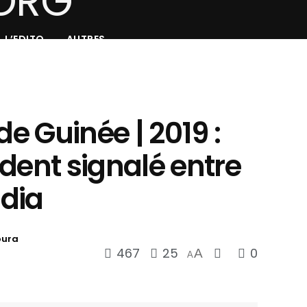
L’EDITO
AUTRES
de Guinée | 2019 :
dent signalé entre
dia
oura
467
25
0
A
A