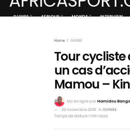
GUINEE
AFRIQUE
MONDE
INTERVIEW
Home
GUINEE
Tour cycliste 
un cas d’acci
Mamou – Kin
Mis en ligne par
Hamidou Bang
30 novembre 2019
in
GUINEE
Temps de lecture:1 min read