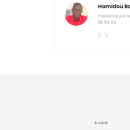
Hamidou B
Passionné par l
95 94 04
A venir