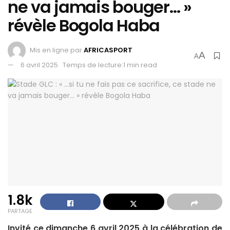
ne va jamais bouger… »
révèle Bogola Haba
Mis en ligne par
AFRICASPORT
A
A
6 avril 2025
Temps de lecture:1 min read
1.8k
PARTAGE
Invité ce dimanche 6 avril 2025 à la célébration de