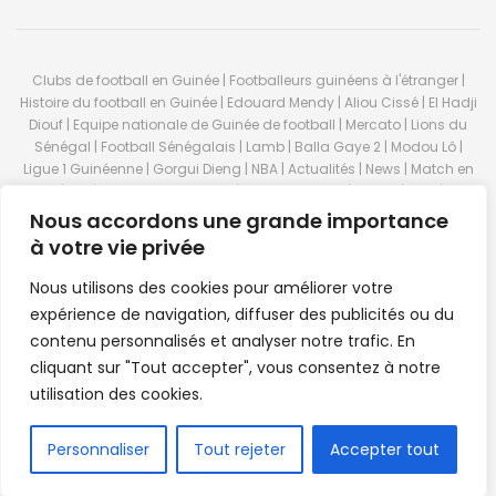
Clubs de football en Guinée | Footballeurs guinéens à l'étranger |
Histoire du football en Guinée | Edouard Mendy | Aliou Cissé | El Hadji
Diouf | Equipe nationale de Guinée de football | Mercato | Lions du
Sénégal | Football Sénégalais | Lamb | Balla Gaye 2 | Modou Lô |
Ligue 1 Guinéenne | Gorgui Dieng | NBA | Actualités | News | Match en
direct | But | Actualité au Guinée | Premier League | Ligue 1 | Liga | Serie
A | LSFP | Conakry | Guinée | Sport Guineen | Basket Guineens | Foot
Nous accordons une grande importance
Guineen | Handball Guinee | Match Guinee | Championnat Guinée |
à votre vie privée
Stade du 28 septembre | Coupe d'Afrique des nations de football |
Equipe de Guinee| Equipe national de Guinée | Senegal Equipe |
Nous utilisons des cookies pour améliorer votre
Guinée | Le Senegal | Dakar | Coupe de Guinée | Stade du 28
expérience de navigation, diffuser des publicités ou du
septembre | Foot Club | Sport Guinee | Sport Senegal | Paris Foot |
contenu personnalisés et analyser notre trafic. En
Sport en direct | Boxe | Sénégal Dakar | La Guinée | Live Sport | RTG |
cliquant sur "Tout accepter", vous consentez à notre
Guinee en direct | Foot en direct | Foot direct | Eurosports | Football
direct | Vidéo | Télécharger Africasport | Clubs de football guinéens |
utilisation des cookies.
Premier Bet Guinée | Guinee game | Pronostic | Pari foot Guinée |
Feguifoot.com. © 2023
Africasport
- Premium WordPress news &
FR
Personnaliser
Tout rejeter
Accepter tout
magazine theme by
Confordev
.