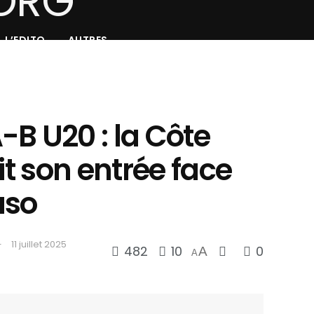
L’EDITO
AUTRES
B U20 : la Côte
it son entrée face
aso
11 juillet 2025
482
10
0
A
A