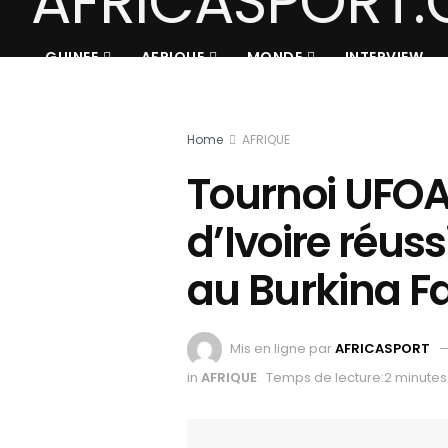
GUINEE
AFRIQUE
MONDE
INTERVIEW
Home
AFRIQUE
Tournoi UFOA-
d’Ivoire réuss
au Burkina F
Mis en ligne par
AFRICASPORT
in
AFRIQUE
Temps de lecture:2 minutes