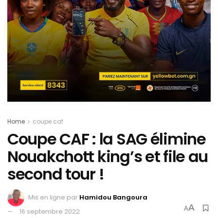
Home
coupe caf
Coupe CAF : la SAG élimine
Nouakchott king’s et file au
second tour !
Mis en ligne par
Hamidou Bangoura
A
A
16 septembre 2022