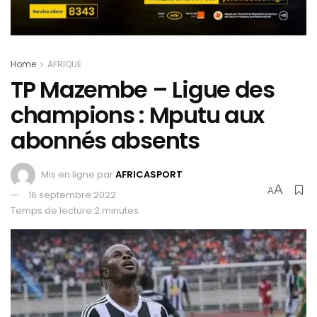
Home
AFRIQUE
TP Mazembe – Ligue des
champions : Mputu aux
abonnés absents
Mis en ligne par
AFRICASPORT
A
A
16 septembre 2022
Temps de lecture:2 minutes