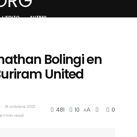
L’EDITO
AUTRES
onathan Bolingi en
Buriram United
16 octobre 2021
481
10
0
A
A
e:1 min read