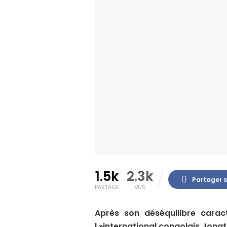
1.5k
2.3k
Partager 
PARTAGE
VUS
Après son déséquilibre carac
l »international congolais Jonat