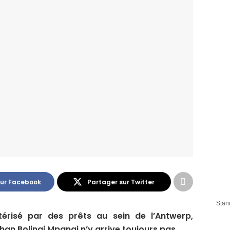
sur Facebook
Partager sur Twitter
Stan
térisé par des prêts au sein de l’Antwerp,
han Bolingi Mpangi n’y arrive toujours pas.