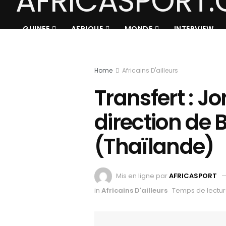
GUINEE
AFRIQUE
MONDE
INTERVIEW
Home
Africains D'ailleurs
Transfert : J
direction de 
(Thaïlande)
Mis en ligne par
AFRICASPORT
in
Africains D'ailleurs
Temps de lectur