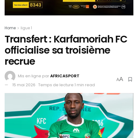
Home
ligue 1
Transfert : Karfamoriah FC
officialise sa troisième
recrue
Mis en ligne par
AFRICASPORT
A
A
15 mai 2026
Temps de lecture:1 min read