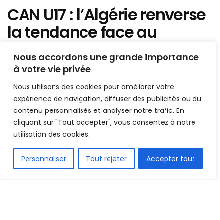
CAN U17 : l’Algérie renverse
la tendance face au
Ghana, le Sénégal chute
Nous accordons une grande importance
d’entrée contre l’Afrique du
à votre vie privée
Sud
Nous utilisons des cookies pour améliorer votre
expérience de navigation, diffuser des publicités ou du
Mis en ligne par
AFRICASPORT
contenu personnalisés et analyser notre trafic. En
A
A
cliquant sur "Tout accepter", vous consentez à notre
15 mai 2026
Temps de lecture:2 minutes
utilisation des cookies.
FR
Personnaliser
Tout rejeter
Accepter tout