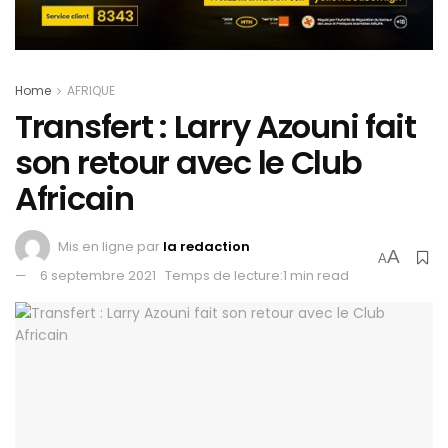
Home
AFRIQUE
Transfert : Larry Azouni fait
son retour avec le Club
Africain
Mis en ligne par
la redaction
A
A
6 septembre 2021
Temps de lecture:1 min read