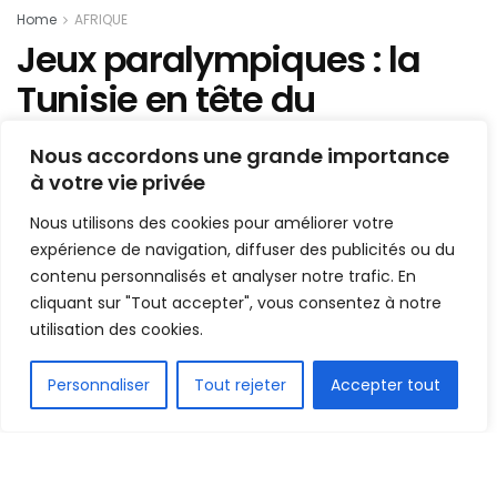
Home
AFRIQUE
Jeux paralympiques : la
Tunisie en tête du
classement africain
Nous accordons une grande importance
à votre vie privée
Mis en ligne par
AFRICASPORT
A
A
Nous utilisons des cookies pour améliorer votre
6 septembre 2021
Temps de lecture:1 min read
expérience de navigation, diffuser des publicités ou du
contenu personnalisés et analyser notre trafic. En
cliquant sur "Tout accepter", vous consentez à notre
utilisation des cookies.
FR
Personnaliser
Tout rejeter
Accepter tout