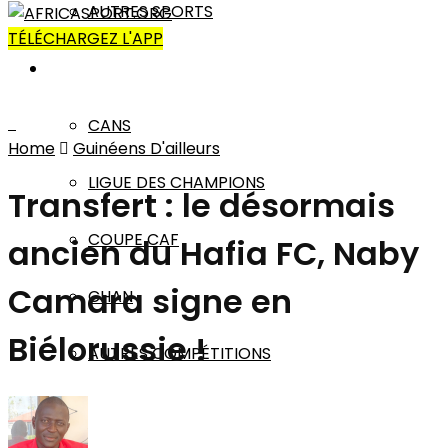
AUTRES SPORTS
TÉLÉCHARGEZ L'APP
AFRIQUE
CANS
Home
Guinéens D'ailleurs
LIGUE DES CHAMPIONS
Transfert : le désormais
COUPE CAF
ancien du Hafia FC, Naby
Camara signe en
CHAN
Biélorussie !
AUTRES COMPÉTITIONS
MONDE