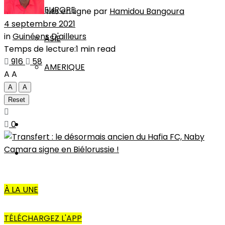
EUROPE
Mis en ligne par
Hamidou Bangoura
4 septembre 2021
in
Guinéens D'ailleurs
ASIE
Temps de lecture:1 min read
916
58
AMERIQUE
A
A
A
A
INTERVIEW
Reset
0
L’EDITO
AUTRES
À LA UNE
TÉLÉCHARGEZ L'APP