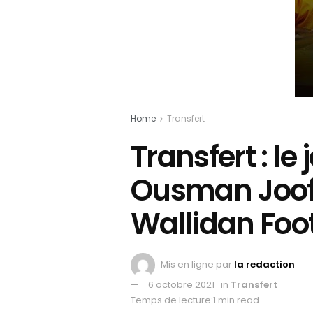
Home
Transfert
Transfert : l
Ousman Joof
Wallidan Foo
Mis en ligne par
la redaction
6 octobre 2021
in
Transfert
Temps de lecture:1 min read