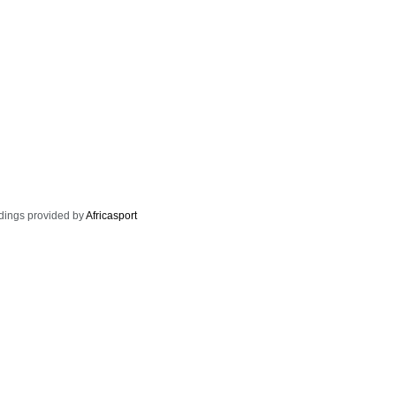
dings provided by
Africasport