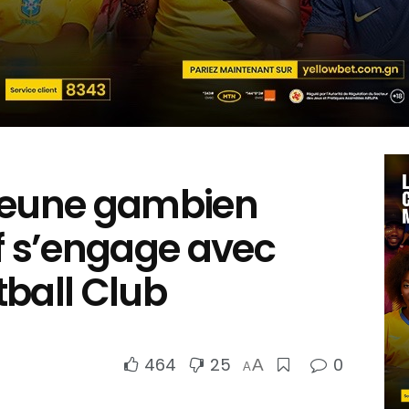
e jeune gambien
 s’engage avec
tball Club
464
25
0
A
A