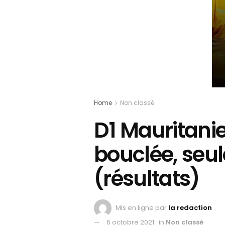
Home
Non classé
D1 Mauritanie
bouclée, seu
(résultats)
Mis en ligne par
la redaction
6 octobre 2021
in
Non classé