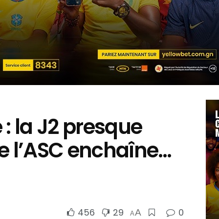
 : la J2 presque
le l’ASC enchaîne…
456
29
0
A
A