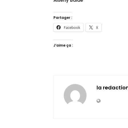
Alseny Baldé
Partager :
Facebook
X
J’aime ça :
la redactio