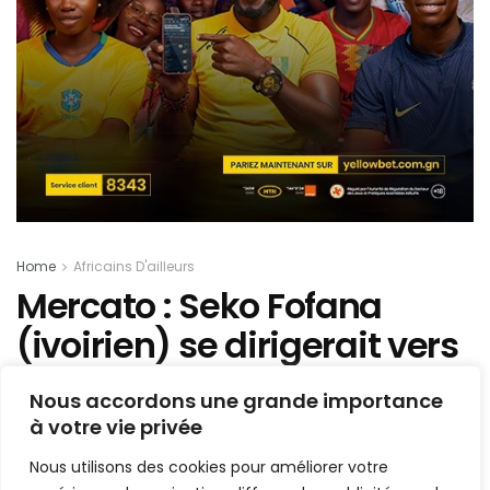
Home
Africains D'ailleurs
Mercato : Seko Fofana
(ivoirien) se dirigerait vers
l’Arabie Saoudite
Nous accordons une grande importance
à votre vie privée
Mis en ligne par
la redaction
A
A
Nous utilisons des cookies pour améliorer votre
29 juin 2023
Temps de lecture:1 min read