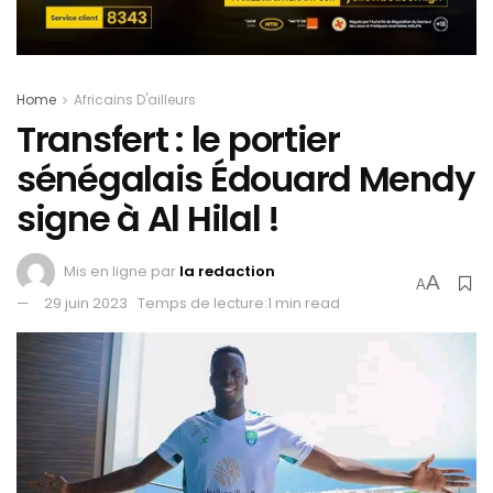
Home
Africains D'ailleurs
Transfert : le portier
sénégalais Édouard Mendy
signe à Al Hilal !
Mis en ligne par
la redaction
A
A
29 juin 2023
Temps de lecture:1 min read