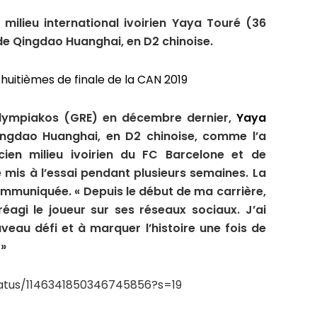
milieu international ivoirien Yaya Touré (36
de Qingdao Huanghai, en D2 chinoise.
x huitièmes de finale de la CAN 2019
’Olympiakos (GRE) en décembre dernier,
Yaya
ngdao Huanghai, en D2 chinoise, comme l’a
cien milieu ivoirien du FC Barcelone et de
 mis à l’essai pendant plusieurs semaines. La
ommuniquée. « Depuis le début de ma carrière,
 réagi le joueur sur ses réseaux sociaux. J’ai
eau défi et à marquer l’histoire une fois de
 »
tatus/1146341850346745856?s=19