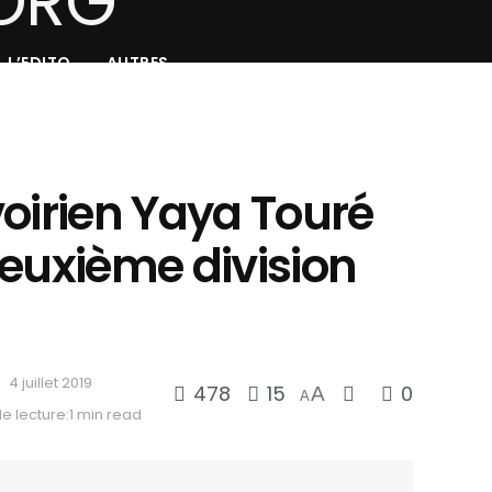
L’EDITO
AUTRES
ivoirien Yaya Touré
deuxième division
4 juillet 2019
478
15
0
A
A
 lecture:1 min read