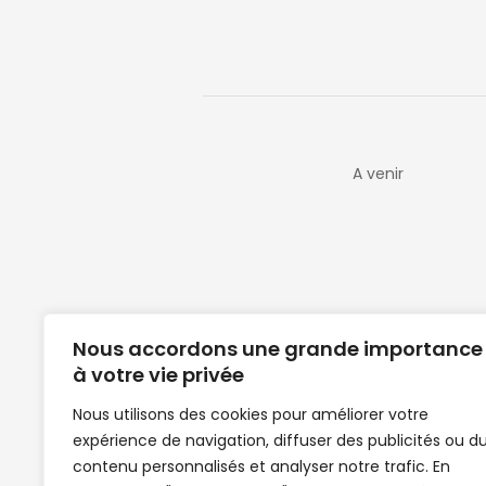
A venir
Nous accordons une grande importance
à votre vie privée
Nous utilisons des cookies pour améliorer votre
expérience de navigation, diffuser des publicités ou d
Clubs de football en Guinée | Footballeurs 
contenu personnalisés et analyser notre trafic. En
de Guinée de football | Mercato | Lions du