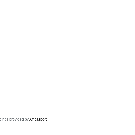
dings provided by
Africasport