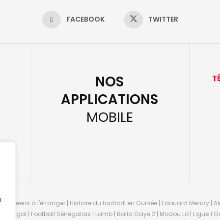
FACEBOOK
TWITTER
NOS
T
APPLICATIONS
MOBILE
u
guinéens à l'étranger | Histoire du football en Guinée | Edouard Mendy | Ali
 Sénégal | Football Sénégalais | Lamb | Balla Gaye 2 | Modou Lô | Ligue 1 Gu