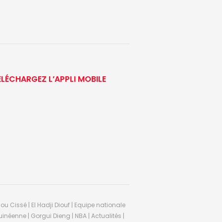
ÉLÉCHARGEZ L’APPLI MOBILE
ou Cissé | El Hadji Diouf | Equipe nationale
inéenne | Gorgui Dieng | NBA | Actualités |