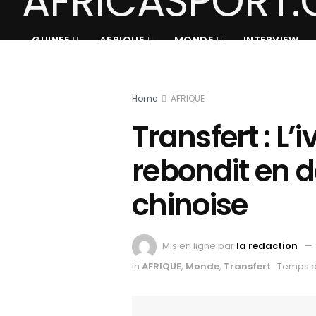
GUINEE
AFRIQUE
MONDE
INTERVIEW
Home
AFRIQUE
Transfert : L’
rebondit en 
chinoise
Mis en ligne par
la redaction
in
AFRIQUE
,
Monde
,
Transfert
Temps de