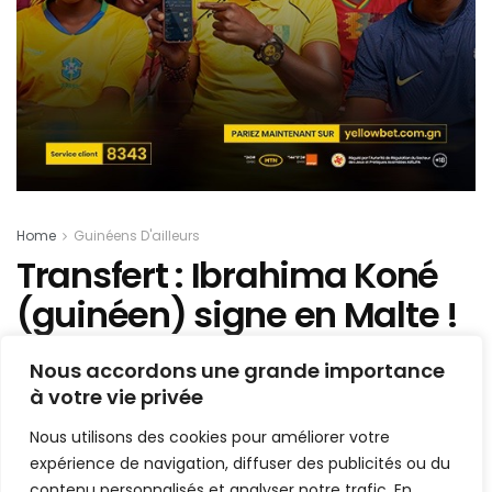
Home
Guinéens D'ailleurs
Transfert : Ibrahima Koné
(guinéen) signe en Malte !
Mis en ligne par
Hamidou Bangoura
Nous accordons une grande importance
A
A
à votre vie privée
15 juillet 2021
Temps de lecture:1 min read
Nous utilisons des cookies pour améliorer votre
expérience de navigation, diffuser des publicités ou du
contenu personnalisés et analyser notre trafic. En