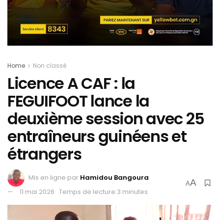
Home
Non classé
Licence A CAF : la
FEGUIFOOT lance la
deuxième session avec 25
entraîneurs guinéens et
étrangers
Mis en ligne par
Hamidou Bangoura
A
A
11 mai 2026
Temps de lecture:3 minutes