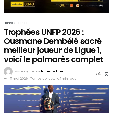
Home
France
Trophées UNFP 2026 :
Ousmane Dembélé sacré
meilleur joueur de Ligue 1,
voici le palmarès complet
Mis en ligne par
la redaction
A
A
11 mai 2026
Temps de lecture:1 min read