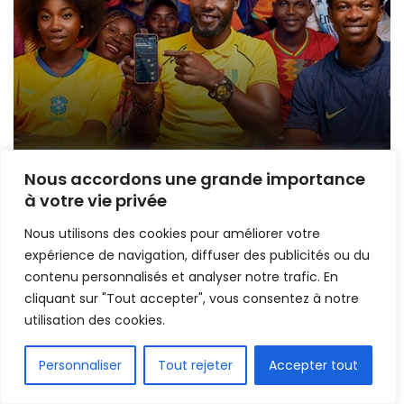
Nous accordons une grande importance
à votre vie privée
Nous utilisons des cookies pour améliorer votre
Home
GUINEE
expérience de navigation, diffuser des publicités ou du
Division nationale 1 : le
contenu personnalisés et analyser notre trafic. En
coup d’envoi officiellement
cliquant sur "Tout accepter", vous consentez à notre
utilisation des cookies.
reporté, la LGFA s’explique
FR
Personnaliser
Tout rejeter
Accepter tout
Mis en ligne par
Hamidou Bangoura
A
A