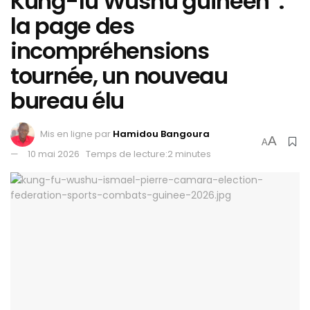
Kung-fu Wushu guinéen :
la page des
incompréhensions
tournée, un nouveau
bureau élu
Mis en ligne par
Hamidou Bangoura
A
A
10 mai 2026
Temps de lecture:2 minutes