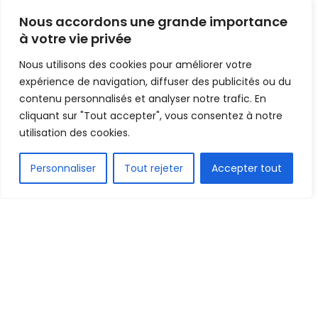
par la Renaissance de
Nous accordons une grande importance
Berkane
à votre vie privée
Nous utilisons des cookies pour améliorer votre
Mis en ligne par
AFRICASPORT
A
A
expérience de navigation, diffuser des publicités ou du
16 mai 2022
Temps de lecture:2 minutes
contenu personnalisés et analyser notre trafic. En
cliquant sur "Tout accepter", vous consentez à notre
utilisation des cookies.
FR
Personnaliser
Tout rejeter
Accepter tout
1.5k
PARTAGE
Le TP Mazembe Englebert de la RD Congo a