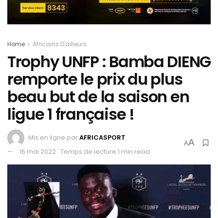
Home
Africains D'ailleurs
Trophy UNFP : Bamba DIENG
remporte le prix du plus
beau but de la saison en
ligue 1 française !
Mis en ligne par
AFRICASPORT
A
A
16 mai 2022
Temps de lecture:1 min read