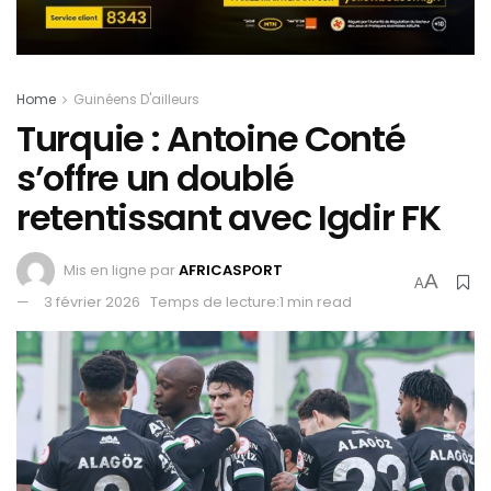
Home
Guinéens D'ailleurs
Turquie : Antoine Conté
s’offre un doublé
retentissant avec Igdir FK
Mis en ligne par
AFRICASPORT
A
A
3 février 2026
Temps de lecture:1 min read