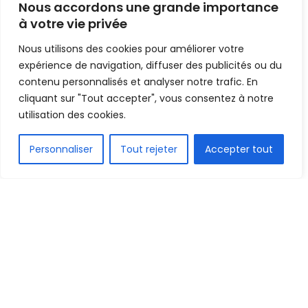
Nous accordons une grande importance
de poids
à votre vie privée
Nous utilisons des cookies pour améliorer votre
Mis en ligne par
AFRICASPORT
A
A
expérience de navigation, diffuser des publicités ou du
3 février 2026
Temps de lecture:1 min read
contenu personnalisés et analyser notre trafic. En
cliquant sur "Tout accepter", vous consentez à notre
utilisation des cookies.
FR
Personnaliser
Tout rejeter
Accepter tout
1.5k
PARTAGE
C’est désormais officiel : Ademola Lookman s’est