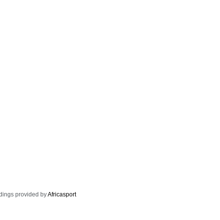
dings provided by
Africasport