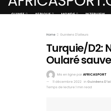
GUINEE
AFRIQUE
MONDE
INTERVIEW
Home
Guinéens D'ailleurs
Turquie/D2: 
Oularé sauve
Mis en ligne par
AFRICASPORT
11 décembre 2022
in
Guinéens D'ai
Temps de lecture:1 min read