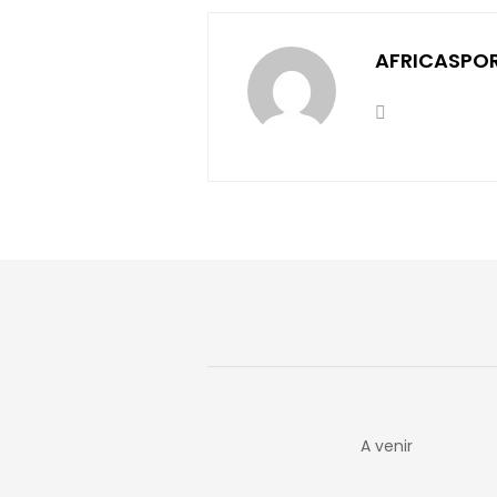
AFRICASPO
A venir