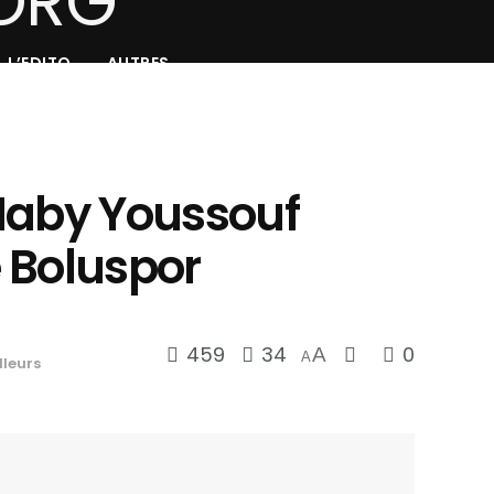
L’EDITO
AUTRES
Naby Youssouf
 Boluspor
459
34
0
A
A
lleurs