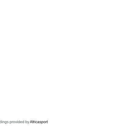
dings provided by
Africasport