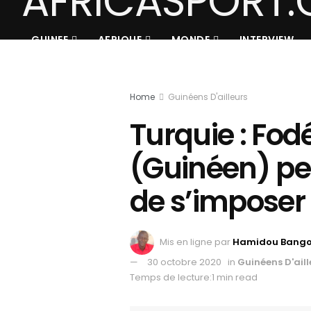
GUINEE
AFRIQUE
MONDE
INTERVIEW
Home
Guinéens D'ailleurs
Turquie : Fod
(Guinéen) p
de s’imposer
Mis en ligne par
Hamidou Bang
30 octobre 2020
in
Guinéens D'aill
Temps de lecture:1 min read