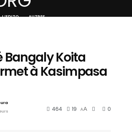
L’EDITO
AUTRES
é Bangaly Koita
ermet à Kasimpasa
oura
464
19
0
A
A
eurs