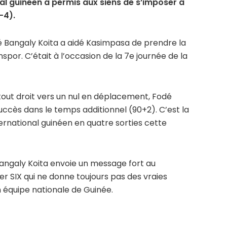
nal guinéen a permis aux siens de s’imposer à
-4).
dé Bangaly Koita a aidé Kasimpasa de prendre la
spor. C’était à l’occasion de la 7e journée de la
tout droit vers un nul en déplacement, Fodé
succès dans le temps additionnel (90+2). C’est la
nternational guinéen en quatre sorties cette
ngaly Koita envoie un message fort au
ier SIX qui ne donne toujours pas des vraies
 équipe nationale de Guinée.