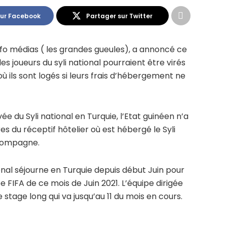
sur Facebook
Partager sur Twitter
fo médias ( les grandes gueules), a annoncé ce
les joueurs du syli national pourraient être virés
l où ils sont logés si leurs frais d’hébergement ne
e du Syli national en Turquie, l’Etat guinéen n’a
s du réceptif hôtelier où est hébergé le Syli
ccompagne.
ional séjourne en Turquie depuis début Juin pour
 FIFA de ce mois de Juin 2021. L’équipe dirigée
stage long qui va jusqu’au 11 du mois en cours.