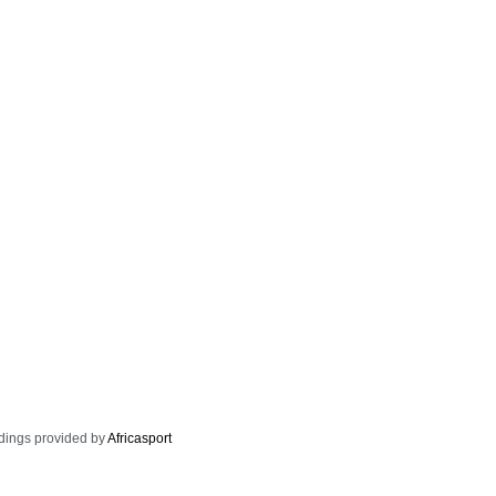
dings provided by
Africasport