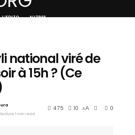
L’EDITO
AUTRES
yli national viré de
oir à 15h ? (Ce
)
oura
475
10
0
A
A
lecture:1 min read