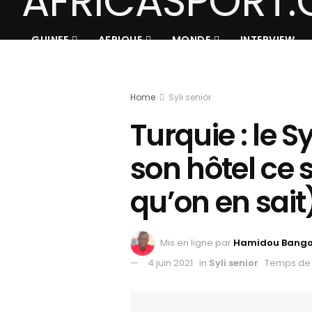
GUINEE
AFRIQUE
MONDE
INTERVIEW
Home
Syli senior
Turquie : le S
son hôtel ce s
qu’on en sait
Mis en ligne par
Hamidou Bang
4 juin 2021
in
Syli senior
Temps de 