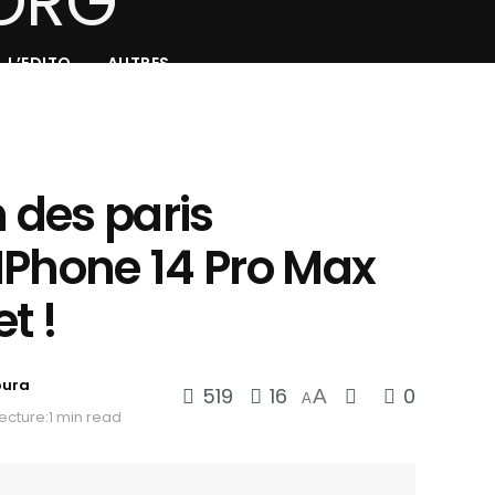
L’EDITO
AUTRES
des paris
IPhone 14 Pro Max
t !
oura
519
16
0
A
A
ecture:1 min read