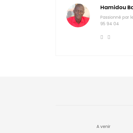
Hamidou B
Passionné par l
95 94 04
A venir