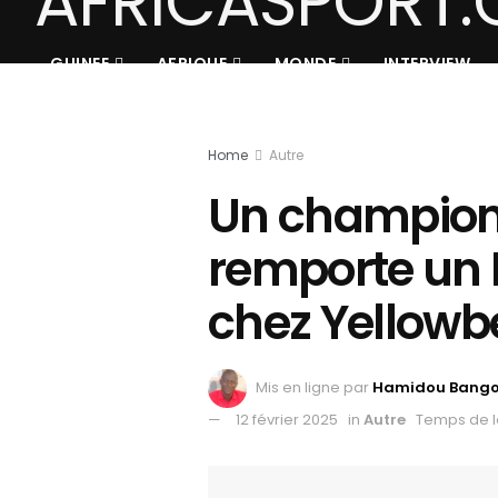
GUINEE
AFRIQUE
MONDE
INTERVIEW
Home
Autre
Un champion 
remporte un 
chez Yellowbe
Mis en ligne par
Hamidou Bang
12 février 2025
in
Autre
Temps de l