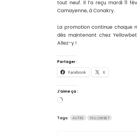
tout neuf. Il l’a reçu mardi 11 f
Camayenne, à Conakry.
La promotion continue chaque m
dès maintenant chez Yellowbet.
Allez-y !
Partager :
Facebook
X
J’aime ça :
Chargement…
Tags:
AUTRE
YELLOWBET