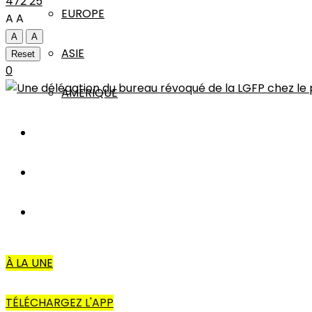
472
25
EUROPE
A
A
A
A
ASIE
Reset
0
AMERIQUE
INTERVIEW
L’EDITO
AUTRES
À LA UNE
TÉLÉCHARGEZ L'APP