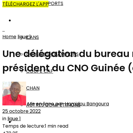
AUTRES SPORTS
TÉLÉCHARGEZ L'APP
AFRIQUE
Home
ligue 1
CANS
Une délégation du bureau r
LIGUE DES CHAMPIONS
président du CNO Guinée (
COUPE CAF
CHAN
Mis en ligne par
Hamidou Bangoura
AUTRES COMPÉTITIONS
25 octobre 2022
in
ligue 1
MONDE
Temps de lecture:1 min read