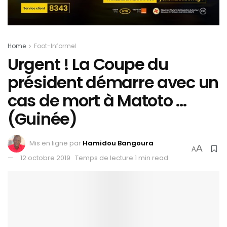
Home
Foot-Informel
Urgent ! La Coupe du
président démarre avec un
cas de mort à Matoto …
(Guinée)
Mis en ligne par
Hamidou Bangoura
A
A
12 octobre 2019
Temps de lecture:1 min read