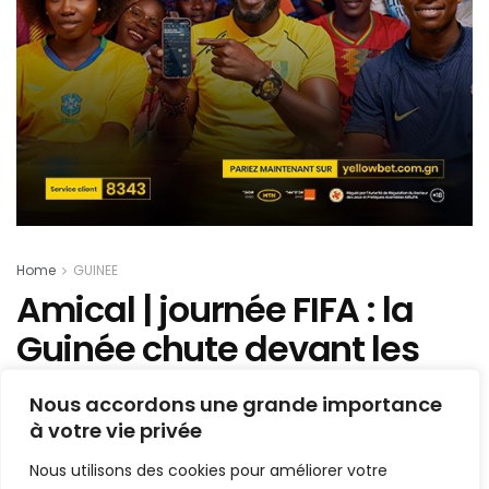
Home
GUINEE
Amical | journée FIFA : la
Guinée chute devant les
Comores
Nous accordons une grande importance
à votre vie privée
Mis en ligne par
Hamidou Bangoura
A
A
Nous utilisons des cookies pour améliorer votre
12 octobre 2019
Temps de lecture:1 min read