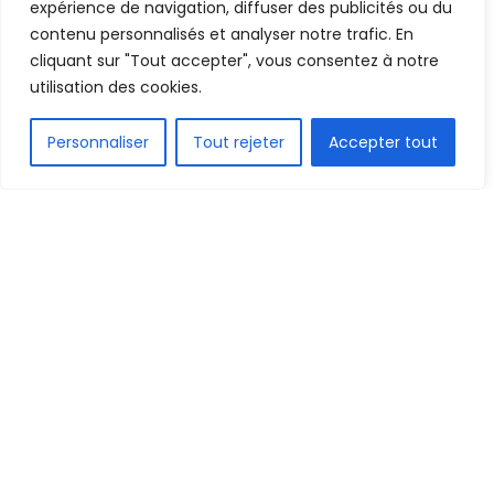
expérience de navigation, diffuser des publicités ou du
contenu personnalisés et analyser notre trafic. En
cliquant sur "Tout accepter", vous consentez à notre
utilisation des cookies.
FR
Personnaliser
Tout rejeter
Accepter tout
2.1k
PARTAGE
La Guinée perd son premier match sous l’ère Didier
Six, nouveau sélectionneur récemment recruté.
Face aux Comores ce samedi en France, le Syli
national a perdu son entrée en amical FIFA du mois
d’octobre (0-1).
C’est ainsi avec cette défaite que l’ancien