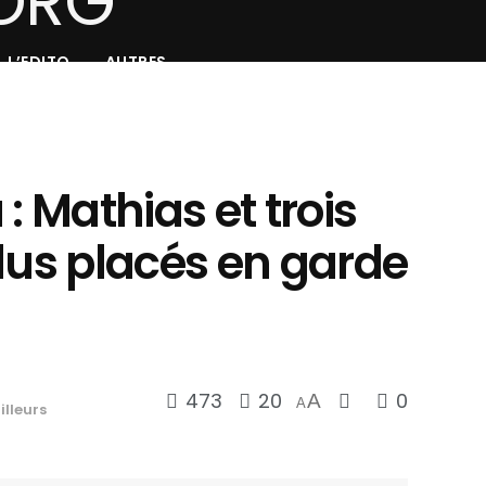
L’EDITO
AUTRES
: Mathias et trois
dus placés en garde
473
20
0
A
A
illeurs