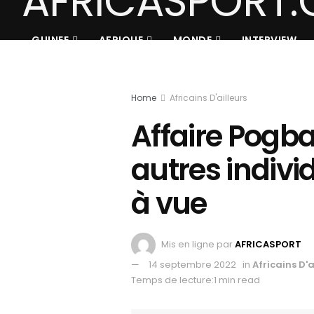
GUINEE
AFRIQUE
MONDE
INTERVIEW
Home
Africains D'ailleurs
Affaire Pogba 
autres indivi
à vue
Mis en ligne par
AFRICASPORT
14 septembre 2022
in
Africains D'a
Temps de lecture:1 min read