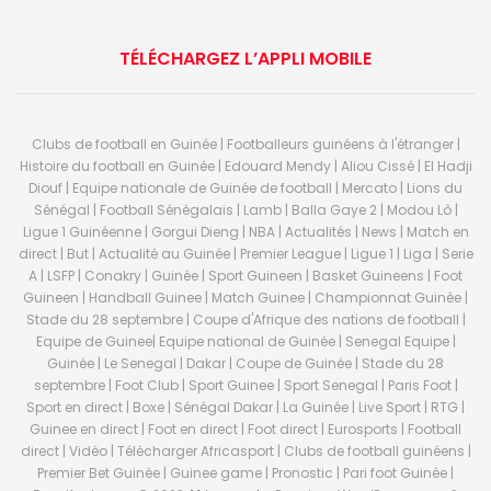
TÉLÉCHARGEZ L’APPLI MOBILE
Clubs de football en Guinée | Footballeurs guinéens à l'étranger |
Histoire du football en Guinée | Edouard Mendy | Aliou Cissé | El Hadji
Diouf | Equipe nationale de Guinée de football | Mercato | Lions du
Sénégal | Football Sénégalais | Lamb | Balla Gaye 2 | Modou Lô |
Ligue 1 Guinéenne | Gorgui Dieng | NBA | Actualités | News | Match en
direct | But | Actualité au Guinée | Premier League | Ligue 1 | Liga | Serie
A | LSFP | Conakry | Guinée | Sport Guineen | Basket Guineens | Foot
Guineen | Handball Guinee | Match Guinee | Championnat Guinée |
Stade du 28 septembre | Coupe d'Afrique des nations de football |
Equipe de Guinee| Equipe national de Guinée | Senegal Equipe |
Guinée | Le Senegal | Dakar | Coupe de Guinée | Stade du 28
septembre | Foot Club | Sport Guinee | Sport Senegal | Paris Foot |
Sport en direct | Boxe | Sénégal Dakar | La Guinée | Live Sport | RTG |
Guinee en direct | Foot en direct | Foot direct | Eurosports | Football
direct | Vidéo | Télécharger Africasport | Clubs de football guinéens |
Premier Bet Guinée | Guinee game | Pronostic | Pari foot Guinée |