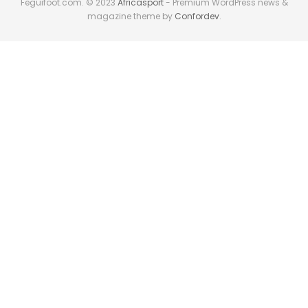
Feguifoot.com. © 2023
Africasport
- Premium WordPress news &
magazine theme by
Confordev
.